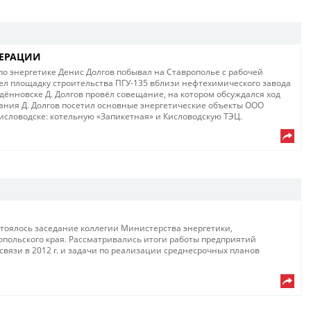
НЕРАЦИИ
о энергетике Денис Долгов побывал на Ставрополье с рабочей
рел площадку строительства ПГУ-135 вблизи нефтехимического завода
удённовске Д. Долгов провёл совещание, на котором обсуждался ход
щания Д. Долгов посетил основные энергетические объекты ООО
исловодске: котельную «Запикетная» и Кисловодскую ТЭЦ.
стоялось заседание коллегии Министерства энергетики,
польского края. Рассматривались итоги работы предприятий
вязи в 2012 г. и задачи по реализации среднесрочных планов