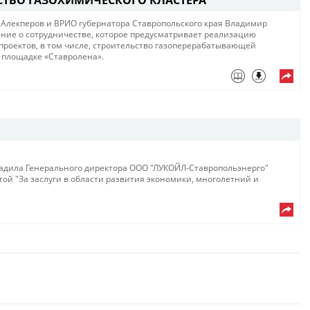
Алекперов и ВРИО губернатора Ставропольского края Владимир
ие о сотрудничестве, которое предусматривает реализацию
роектов, в том числе, строительство газоперерабатывающей
 площадке «Ставролена».
радила Генерального директора ООО "ЛУКОЙЛ-Ставропольэнерго"
ой "За заслуги в области развития экономики, многолетний и