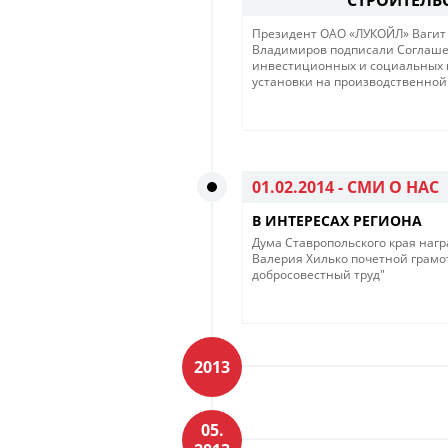
Президент ОАО «ЛУКОЙЛ» Вагит 
Владимиров подписали Соглашен
инвестиционных и социальных п
установки на производственной
01.02.2014 -
СМИ О НАС
В ИНТЕРЕСАХ РЕГИОНА
Дума Ставропольского края наг
Валерия Хилько почетной грамот
добросовестный труд"
2013
05.