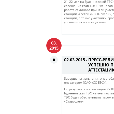
21–22 мая на Буденновской ТЭ
совещание главных инженеров п
работе семинара приняли участ
станций и сетей Д. В. Юркевич,
станций, а также участники пр
управления производством.
03.
2015
02.03.2015 -
ПРЕСС-РЕЛИ
УСПЕШНО П
АТТЕСТАЦИ
Завершены испытания энергобло
оператором (ОАО «СО ЕЭС»).
По результатам аттестации 27.0
Буденновская ТЭС начнет постав
ТЭС будет обеспечивать паром
«Ставролен».