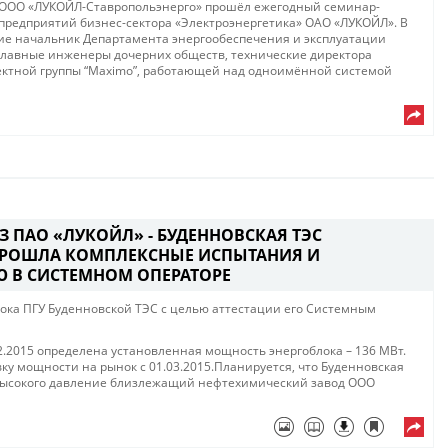
С ООО «ЛУКОЙЛ-Ставропольэнерго» прошёл ежегодный семинар-
редприятий бизнес-сектора «Электроэнергетика» ОАО «ЛУКОЙЛ». В
ие начальник Департамента энергообеспечения и эксплуатации
 главные инженеры дочерних обществ, технические директора
оектной группы “Maximo”, работающей над одноимённой системой
З ПАО «ЛУКОЙЛ» - БУДЕННОВСКАЯ ТЭС
РОШЛА КОМПЛЕКСНЫЕ ИСПЫТАНИЯ И
Ю В СИСТЕМНОМ ОПЕРАТОРЕ
ка ПГУ Буденновской ТЭС с целью аттестации его Системным
2.2015 определена установленная мощность энергоблока – 136 МВт.
ку мощности на рынок с 01.03.2015.Планируется, что Буденновская
 высокого давление близлежащий нефтехимический завод ООО